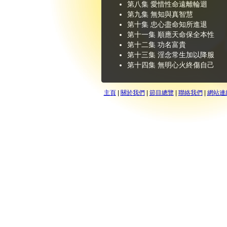
第八集 愛惜性命遠離輪迴
第九集 無知與真智慧
第十集 忠心盡命知所進退
第十一集 順應天命保全本性
第十二集 功名富貴
第十三集 淫念常生加以降服
第十四集 無明心火終傷自己
主頁
|
關於我們
|
節目總覽
|
聯絡我們
|
網站連