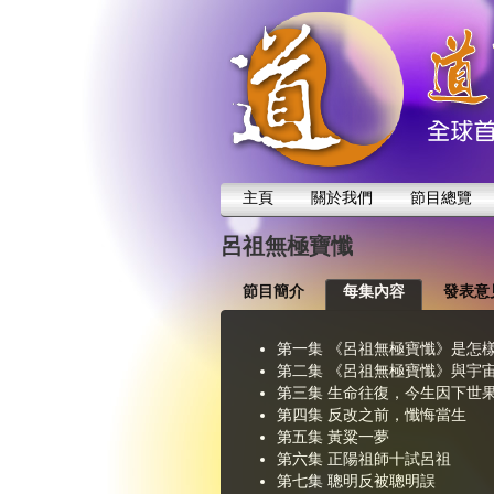
主頁
關於我們
節目總覽
呂祖無極寶懺
節目簡介
每集內容
發表意
第一集 《呂祖無極寶懺》是怎
第二集 《呂祖無極寶懺》與宇
第三集 生命往復，今生因下世
第四集 反改之前，懺悔當生
第五集 黃粱一夢
第六集 正陽祖師十試呂祖
第七集 聰明反被聰明誤