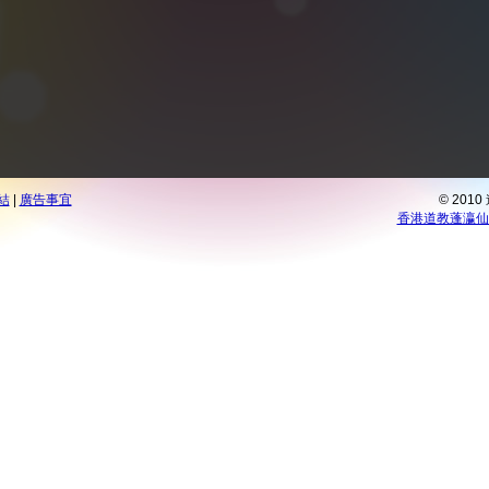
結
|
廣告事宜
© 201
香港道教蓬瀛仙