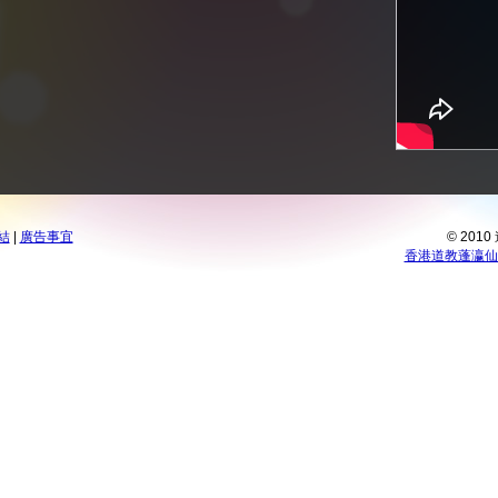
結
|
廣告事宜
© 201
香港道教蓬瀛仙