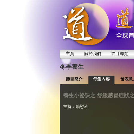
主頁
關於我們
節目總覽
冬季養生
節目簡介
每集內容
發表意
養生小祕訣之 舒緩感冒症狀
主持：賴慰玲