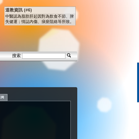
道教資訊 (#6)
中醫認為脂肪肝起因對為飲食不節、脾
失健運；情誌內傷、痰瘀阻絡等所致。
搜索
豆网