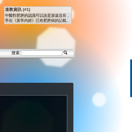
道教資訊 (#1)
中醫對肥胖的認識可以說是源遠流長，
早在《黃帝內經》已有肥胖病的記載。
搜索