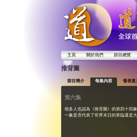
主頁
關於我們
節目總覽
推背圖
節目簡介
每集內容
發表意
第六集
很多人也認為《推背圖》的第四十四
一象是否代表了世界末日的來臨還是