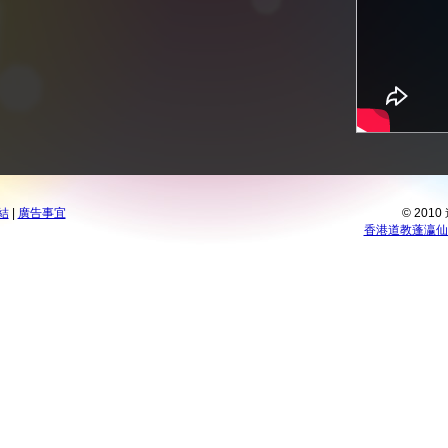
結
|
廣告事宜
© 201
香港道教蓬瀛仙