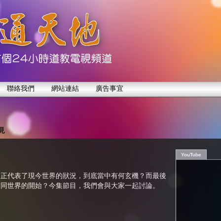
聯絡我們
網站連結
廣告事宜
見
YouTube
象正代表了現今世界的狀況，到底當中有何玄機？而最後
大同世界的開始？今集節目，我們會與大家一起討論。