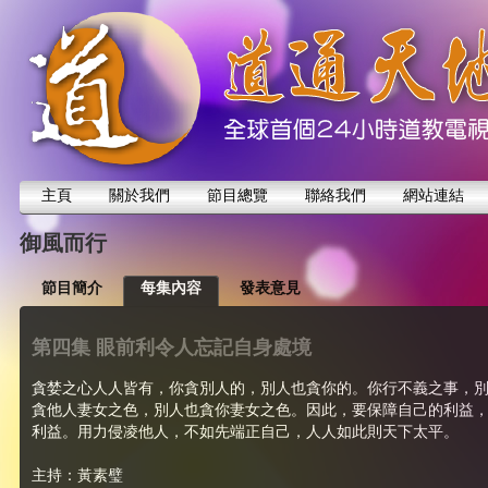
主頁
關於我們
節目總覽
聯絡我們
網站連結
御風而行
節目簡介
每集內容
發表意見
第四集 眼前利令人忘記自身處境
貪婪之心人人皆有，你貪別人的，別人也貪你的。你行不義之事，
貪他人妻女之色，別人也貪你妻女之色。因此，要保障自己的利益
利益。用力侵凌他人，不如先端正自己，人人如此則天下太平。
主持：黃素璧