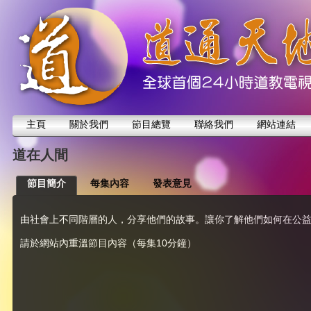
主頁
關於我們
節目總覽
聯絡我們
網站連結
道在人間
節目簡介
每集內容
發表意見
由社會上不同階層的人，分享他們的故事。讓你了解他們如何在公
請於網站內重溫節目內容（每集10分鐘）