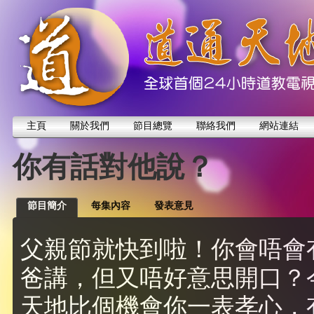
主頁
關於我們
節目總覽
聯絡我們
網站連結
你有話對他說？
節目簡介
每集內容
發表意見
父親節就快到啦！你會唔會
爸講，但又唔好意思開口？
天地比個機會你一表孝心，