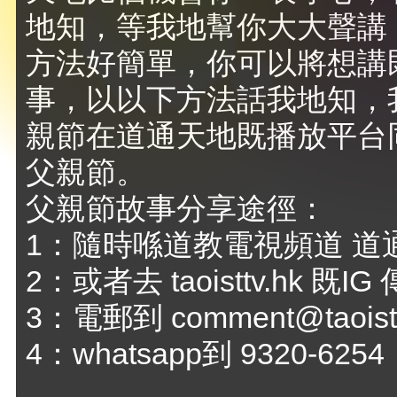
地知，等我地幫你大大聲講
方法好簡單，你可以將想講
事，以以下方法話我地知，
親節在道通天地既播放平台
父親節。
父親節故事分享途徑：
1：隨時喺道教電視頻道 道通天
2：或者去 taoisttv.hk 既
3：電郵到
comment@taoist
4：whatsapp到 9320-6254